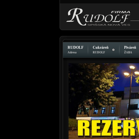
RUDOLF
Cukráreň
Piváreň
Adresa
RUDOLF
ŽABA