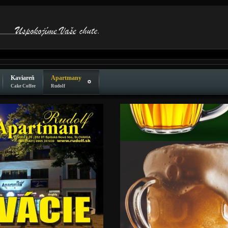
Kaviareň
Apartmany
Cake Coffee
Rudolf