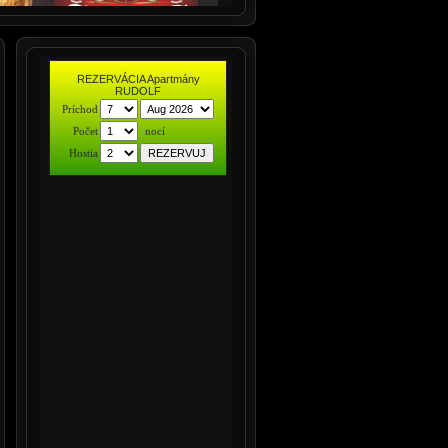
REZERVÁCIA Apartmány
RUDOLF
Príchod
Počet
nocí
Hostia